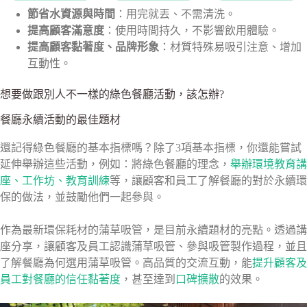
節省水資源與時間
：用完就丟、不需清洗。
提高顧客滿意度
：使用時間持久，不影響飲用體驗。
提高顧客黏著度、品牌形象
：材質特殊易吸引注意、增加
互動性。
想要做跟別人不一樣的綠色餐廳活動，該怎辦?
餐廳永續活動的最佳題材
還記得綠色餐廳的基本指標嗎？除了3項基本指標，你還能嘗試
延伸舉辦這些活動，例如：將綠色餐廳的理念，
舉辦環境教育講
座、工作坊、教育訓練
等，讓顧客和員工了解餐廳的對於永續環
保的做法，並鼓勵他們一起參與。
作為最新環保耗材的蒲草吸管，是目前永續題材的亮點。透過講
座分享，讓顧客及員工認識蒲草吸管、參與吸管製作過程，並且
了解餐廳為何選用蒲草吸管。高品質的交流互動，能
提升顧客及
員工對餐廳的信任黏著度
，甚至達到
口碑擴散
的效果。