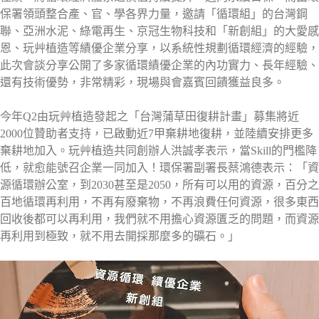
保署領頭整合產、官、學各界力量，邀請「循環組」的台灣鋼
聯、亞洲水泥、綠電再生、京冠生物科技和「新創組」的大愛感
恩、玩艸植造等績優企業分享，以系統性規劃循環經濟的經驗，
此次會談分享公開了多家循環績優企業的內功實力、長年經驗、
還有技術優勢，非常精彩，現場與會嘉賓回饋獲益良多。
今年Q2由玩艸植造發起之「台灣蒲草田復耕計畫」募集將近
2000位贊助者支持，已啟動近7甲棄耕地復耕，並陸續安排更多
棄耕地加入。玩艸植造共同創辦人洪誠孝表示，當Skill的門檻降
低，就愈能號召企業一同加入！環保署副署長蔡鴻德表示：「資
源循環辦公室，到2030甚至是2050，所有可以用的資源，百分之
百地循環再利用，不再有廢棄物，不再浪費任何資源，很多東西
回收後都可以再利用，我們就不用擔心資源匱乏的問題，而資源
再利用到極致，就不用去開採那麼多的礦石。」