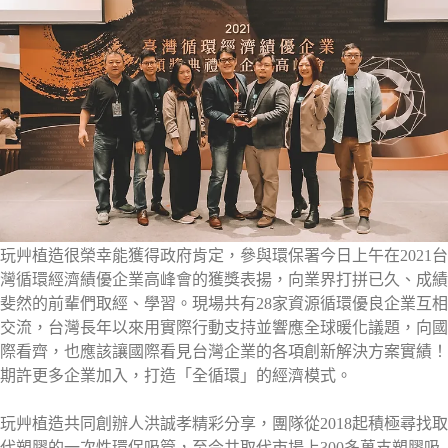
玩艸植造很榮幸能獲得政府肯定，參與環保署今日上午在2021台
灣循環經濟績優企業高峰會的獲獎表揚，向業界打拼已久、成績
斐然的前輩們取經、學習。現場共有28家資源循環優良企業互相
交流，台灣長年以來用實際行動支持並響應全球暖化議題，向國
際看齊，也應該讓國際看見台灣企業的各項創新解決方案實績！
期許更多企業加入，打造「全循環」的經濟模式。
玩艸植造共同創辦人洪誠孝精彩分享，團隊從2018起積極尋找取
代塑膠的一次性環保吸管，至今共取代市場上300多萬支塑膠吸