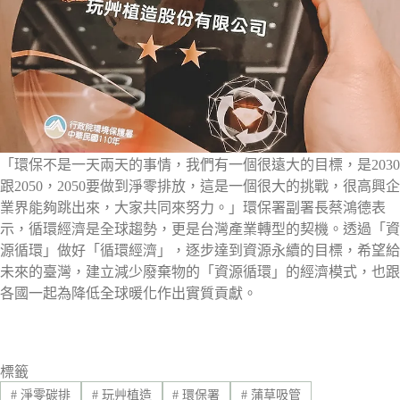
「環保不是一天兩天的事情，我們有一個很遠大的目標，是2030
跟2050，2050要做到淨零排放，這是一個很大的挑戰，很高興企
業界能夠跳出來，大家共同來努力。」環保署副署長蔡鴻德表
示，循環經濟是全球趨勢，更是台灣產業轉型的契機。透過「資
源循環」做好「循環經濟」，逐步達到資源永續的目標，希望給
未來的臺灣，建立減少廢棄物的「資源循環」的經濟模式，也跟
各國一起為降低全球暖化作出實質貢獻。
標籤
#
淨零碳排
#
玩艸植造
#
環保署
#
蒲草吸管