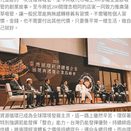
管的創業故事。至今將近200間理念相同的店家一同致力推廣蒲
草吸管，讓一般民眾能夠無感轉移舊有習慣，不需犧牲個人習
慣、金錢，也不需要付出其他代價，只要像平常一樣生活，做自
己就好。
資源循環已成為全球環境發展主流，這一路上雖然辛苦，環保署
特別強調若能發揮「整合」能力，台灣仍能發揮優勢、持續締造
佳績，將循環經濟體系之價值持續提升，邁向永續目標。而由環