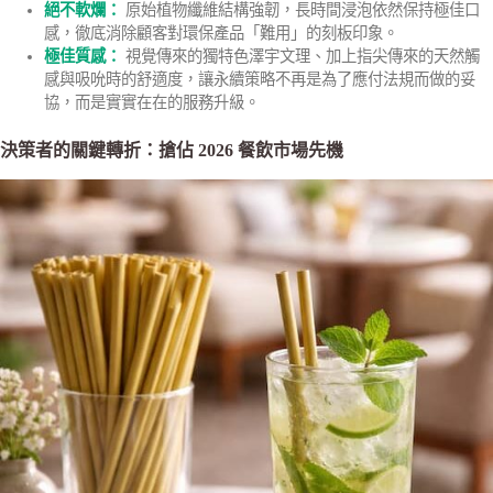
絕不軟爛：
原始植物纖維結構強韌，長時間浸泡依然保持極佳口
感，徹底消除顧客對環保產品「難用」的刻板印象。
極佳質感：
視覺傳來的獨特色澤宇文理、加上指尖傳來的天然觸
感與吸吮時的舒適度，讓永續策略不再是為了應付法規而做的妥
協，而是實實在在的服務升級。
決策者的關鍵轉折：搶佔 2026 餐飲市場先機