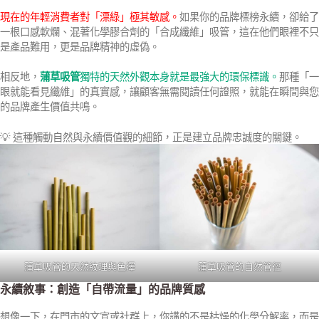
現在的年輕消費者對「漂綠」極其敏感。
如果你的品牌標榜永續，卻給了
一根口感軟爛、混著化學膠合劑的「合成纖維」吸管，這在他們眼裡不只
是產品難用，更是品牌精神的虛偽。
相反地，
蒲草吸管
獨特的天然外觀本身就是最強大的環保標識。
那種「一
眼就能看見纖維」的真實感，讓顧客無需閱讀任何證照，就能在瞬間與您
的品牌產生價值共鳴。
💡 這種觸動自然與永續價值觀的細節，正是建立品牌忠誠度的關鍵。
蒲草吸管的天然紋理與色澤
蒲草吸管的自然管徑
永續敘事：創造「自帶流量」的品牌質感
想像一下，在門市的文宣或社群上，你講的不是枯燥的化學分解率，而是