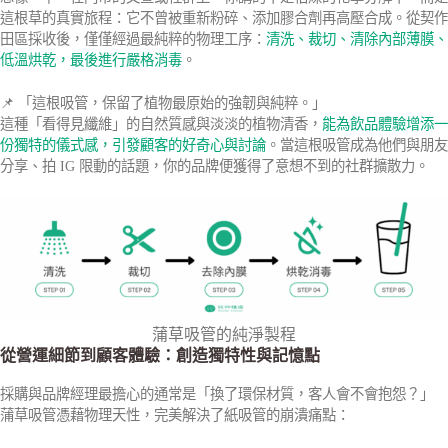
這根草的真實旅程：它不曾被重新粉碎、添加膠合劑再高壓合成。從契作
田區採收後，僅僅經過最純粹的物理工序：
清洗、裁切、清除內部薄膜、
低溫烘乾，最後進行嚴格消毒
。
📌 「這根吸管，保留了植物最原始的強韌與純粹。」
這種「看得見纖維」的自然質感與淡淡的植物清香，
能為飲品體驗增添一
份獨特的儀式感，引發顧客的好奇心與討論
。當這根吸管成為他們與朋友
分享、拍 IG 限動的話題，你的品牌便獲得了意想不到的社群擴散力。
蒲草吸管的純淨製程
從營運細節到顧客體驗：創造獨特性與記憶點
採購與品牌經理最擔心的通常是「換了環保材質，客人會不會抱怨？」
蒲草吸管憑藉物理天性，完美解決了紙吸管的崩潰痛點：