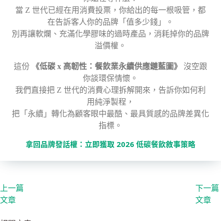
當 Z 世代已經在用消費投票，你給出的每一根吸管，都
在告訴客人你的品牌「值多少錢」。
別再讓軟爛、充滿化學膠味的過時產品，消耗掉你的品牌
溢價權。
這份
《低碳 x 高韌性：餐飲業永續供應鏈藍圖》
沒空跟
你談環保情懷。
我們直接把 Z 世代的消費心理拆解開來，告訴你如何利
用純淨製程，
把「永續」轉化為顧客眼中最酷、最具質感的品牌差異化
指標。
拿回品牌發話權：立即獲取 2026 低碳餐飲敘事策略
上一篇
下一篇
文章
文章