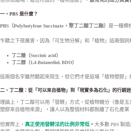
但你知道嗎？這些所謂的「植物塑膠」，
最常見的成分其實就
一、PBS 是什麼？
PBS（Polybutylene Succinate，聚丁二酸丁二酯）
是一種標榜
乍聽之下很厲害，因為「可生物分解」和「植物」這兩個詞
丁二酸（Succinic acid）
丁二醇（1,4-Butanediol, BDO）
這兩個名字雖然聽起來陌生，但它們才是這場「植物塑膠」
二、丁二酸：從「可以來自植物」到「現實多為石化」的行銷迷
理論上，丁二酸可以用「發酵」方式，從植物糖分（像是玉
塑膠來自植物來源」，讓人以為整個材料都脫離了石化產業
但實際上，
真正使用發酵法的比例非常低
。
大多數 PBS 製