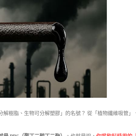
分解樹脂、生物可分解塑膠」的名號？ 從「植物纖維吸管」