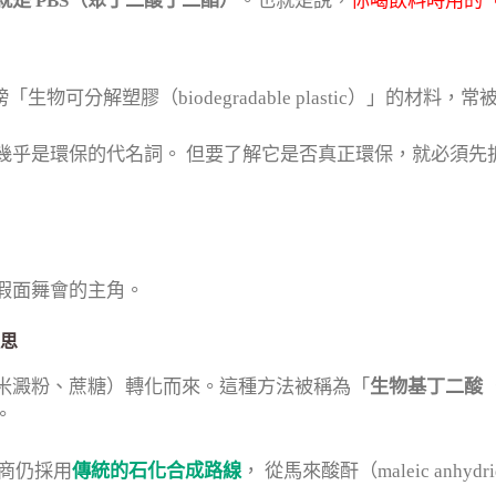
是 PBS（聚丁二酸丁二酯）
。也就是說，
你喝飲料時用的
「生物可分解塑膠（biodegradable plastic）」
幾乎是環保的代名詞。 但要了解它是否真正環保，就必須先
假面舞會的主角。
思
米澱粉、蔗糖）轉化而來。這種方法被稱為「
生物基丁二酸（bio-
。
造商仍採用
傳統的石化合成路線
， 從馬來酸酐（maleic a