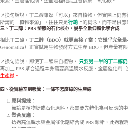
來源、金屬催化劑，整個過程耗能且會排放二氧化碳。
📌換句話說，丁二酸雖然「可以」來自植物，但實際上仍有
所謂的「植物來源」，往往只是
行銷
上的概念，而不是供應
三、丁二醇：PBS 塑膠的石化核心，幾乎全數仰賴化學合成
相比丁二酸，
丁二醇（BDO）就更直接了當：它幾乎完全是
Genomatica）正嘗試用生物發酵方式生產 BDO，但產量
📌換句話說，即使丁二酸來自植物，
只要另一半的丁二醇仍
再加上 PBS 聚合過程本身需要高溫脫水反應、金屬催化
生產鏈。
四、從實驗室到吸管：一條不怎麼綠的生產線
原料提煉
：
無論是植物糖或石化原料，都需要先轉化為可反應的中
聚合反應
：
透過高溫脫水與金屬催化劑縮合成 PBS 聚酯，此過程