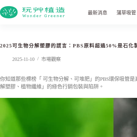
最新消息
蒲草吸管
2025可生物分解塑膠的謊言：PBS原料超過50%是石
2025-11-10
市場觀察
你知道那些標榜「 可生物分解、可堆肥」的PBS環保吸管
解塑膠、植物纖維」的綠色行銷包裝與陷阱。