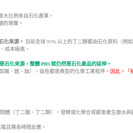
很大比例來自石化產業。
鏈的現實。
石化來源。
目前全球 95% 以上的丁二醇都由石化原料（例如
有限、成本極高。
是石化來源，整體 PBS 就仍然是石化產品的延伸。
劑（如錫、鋯、鈦），這些都是典型的化學工業程序。
因此，「
間體（丁二酸、丁二醇）。發酵或化學合成都會產生廢水與
耗電且需長時間反應。