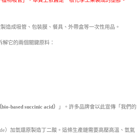
「植物吸管」，本質上依舊是一根化學工業製成的塑膠。
的材料，常被製造成吸管、包裝膜、餐具、外帶盒等一次性用品。
拆解它的兩個關鍵原料：
based succinic acid）
」。許多品牌會以此宣傳「我們的
nhydride）加氫還原製造丁二酸。這條生產鏈需要高壓高溫、氫氣