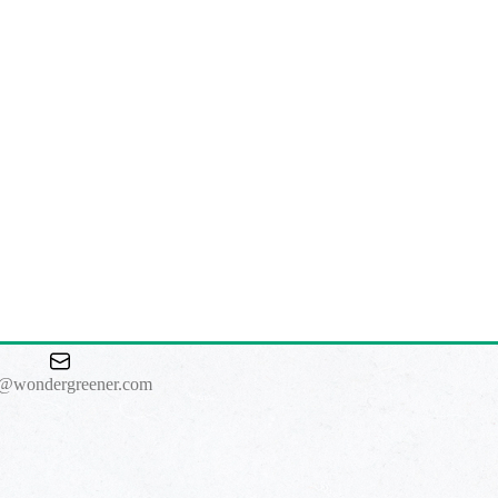
o@wondergreener.com