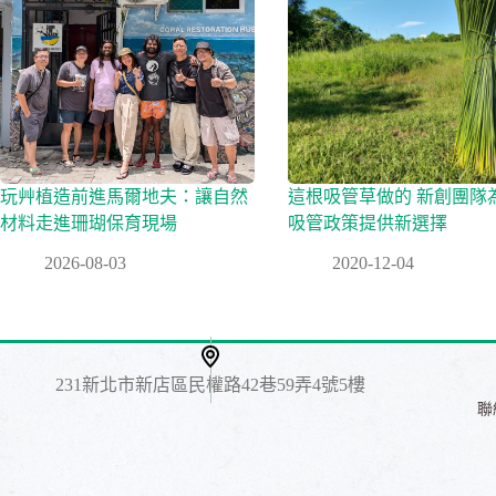
玩艸植造前進馬爾地夫：讓自然
這根吸管草做的 新創團隊
材料走進珊瑚保育現場
吸管政策提供新選擇
2026-08-03
2020-12-04
231新北市新店區民權路42巷59弄4號5樓
​