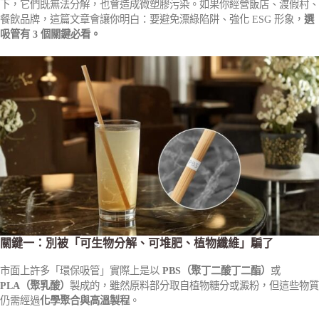
下，它們既無法分解，也會造成微塑膠污染。如果你經營飯店、渡假村、
餐飲品牌，這篇文章會讓你明白：要避免漂綠陷阱、強化 ESG 形象，
選
吸管有 3 個關鍵必看。
關鍵一：別被「可生物分解、可堆肥、植物纖維」騙了
市面上許多「環保吸管」實際上是以
PBS（聚丁二酸丁二酯）
或
PLA（聚乳酸）
製成的，雖然原料部分取自植物糖分或澱粉，但這些物質
仍需經過
化學聚合與高溫製程
。