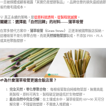
一旦被媒體或顧客揭露「其實仍是塑膠製品」，品牌信譽的損失遠超過節
省的幾毛錢成本。
💡 真正永續的策略，是
從原料就透明、從製程就誠實
。
關鍵三：選擇能「自然回歸」的材料——蒲草吸管
在眾多替代方案中，
蒲草吸管（Grass Straw）
正逐漸被國際飯店採納，
這種吸管不是化學聚合物，而是
天然植物莖部
製成，不添加 PBS、PLA
或其他聚酯塑膠。
🌱為什麼蒲草吸管更適合飯店業？
完全天然，零化學聚合物
： 每根吸管取自純植物莖部，無需高能
耗製程。原料可再生，製程碳足跡遠低於生物塑膠。
能在自然中完全分解
：在土壤或水中，蒲草吸管約 60～90 天可分
解完畢，不殘留微塑膠，不需進入堆肥廠。