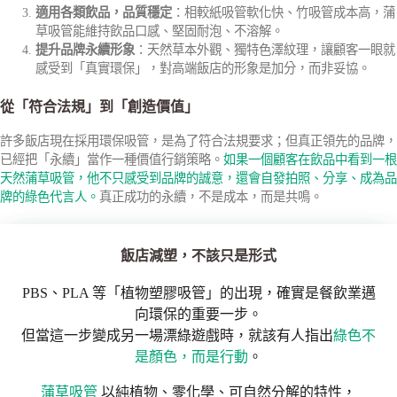
適用各類飲品，品質穩定
：相較紙吸管軟化快、竹吸管成本高，蒲
草吸管能維持飲品口感、堅固耐泡、不溶解。
提升品牌永續形象
：天然草本外觀、獨特色澤紋理，讓顧客一眼就
感受到「真實環保」，對高端飯店的形象是加分，而非妥協。
從「符合法規」到「創造價值」
許多飯店現在採用環保吸管，是為了符合法規要求；但真正領先的品牌，
已經把「永續」當作一種價值行銷策略。
如果一個顧客在飲品中看到一根
天然蒲草吸管，他不只感受到品牌的誠意，還會自發拍照、分享、成為品
牌的綠色代言人。
真正成功的永續，不是成本，而是共鳴。
飯店減塑，不該只是形式
PBS、PLA 等「植物塑膠吸管」的出現，確實是餐飲業邁
向環保的重要一步。
但當這一步變成另一場漂綠遊戲時，就該有人指出
綠色不
是顏色，而是行動
。
蒲草吸管
以純植物、零化學、可自然分解的特性，