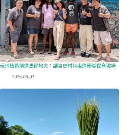
玩艸植造前進馬爾地夫：讓自然材料走進珊瑚保育現場
2026-08-03