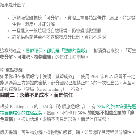
結果是什麼？
這類吸管雖標榜「可分解」，實際上需要
特定條件
（高溫、特定微
生物、濕度）才能分解
一旦進入一般垃圾或自然環境，仍會變成微塑膠
許多供應商甚至不揭露植物成分比例，資訊不透明
這樣的產品，
看似環保、卻仍是「塑膠的變形」
。對消費者來說，「
可生
物分解、可堆肥、植物纖維
」的信任正在崩壞。
💡
重點提醒
如果你想在永續報告中強調「減塑成效」，使用 PBS 或 PLA 吸管不一定
能通過第三方認證的審核，部分國家已經禁止PLA的一次性產品，甚至可
能被歸類為「漂綠（Greenwashing）」行為。
關鍵二：永續不是成本，而是信任
根據 Booking.com 的 2024 年《永續旅遊報告》，有
78% 的旅客會優先選
擇宣稱環保的住宿品牌
。然而，同時也有
56% 的旅客不相信企業的「綠
色宣稱」
。換句話說，永續不再只是形象，而是信任貨幣。
飯店採購「可生物分解 / 植物纖維吸管」時，如果忽略其製程與分解性，