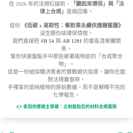
在 2026 年的法規紅線前，
「聽起來環保」與「法
律上合規」
是兩回事。
這份
《低碳 x 高韌性：餐飲業永續供應鏈藍圖》
沒空跟你談環保情懷。
我們直接把
SB 54
與
AB 1201
的雷區清單攤開
來，
幫你快速盤點手中那些披著植物皮的「合成聚合
物」。
這是一份給採購決策者的實戰避坑指南，讓你在面
對法規審查時，
手裡拿的是純植物的原始數據，而不是解釋不完的
化學報告。
👉 拿回供應鏈主導權：立刻盤點您的材料合規風險