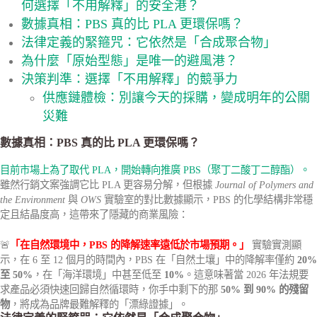
何選擇「不用解釋」的安全港？
數據真相：PBS 真的比 PLA 更環保嗎？
法律定義的緊箍咒：它依然是「合成聚合物」
為什麼「原始型態」是唯一的避風港？
決策判準：選擇「不用解釋」的競爭力
供應鏈體檢：別讓今天的採購，變成明年的公關
災難
數據真相：PBS 真的比 PLA 更環保嗎？
目前市場上為了取代 PLA，開始轉向推廣 PBS（聚丁二酸丁二醇酯）。
雖然行銷文案強調它比 PLA 更容易分解，但根據
Journal of Polymers and
the Environment
與
OWS
實驗室的對比數據顯示，PBS 的化學結構非常穩
定且結晶度高，這帶來了隱藏的商業風險：
🚨
「在自然環境中，PBS 的降解速率遠低於市場預期。」
實驗實測顯
示，在 6 至 12 個月的時間內，PBS 在「自然土壤」中的降解率僅約
20%
至 50%
，在「海洋環境」中甚至低至
10%
。這意味著當 2026 年法規要
求產品必須快速回歸自然循環時，你手中剩下的那
50% 到 90% 的殘留
物
，將成為品牌最難解釋的「漂綠證據」。