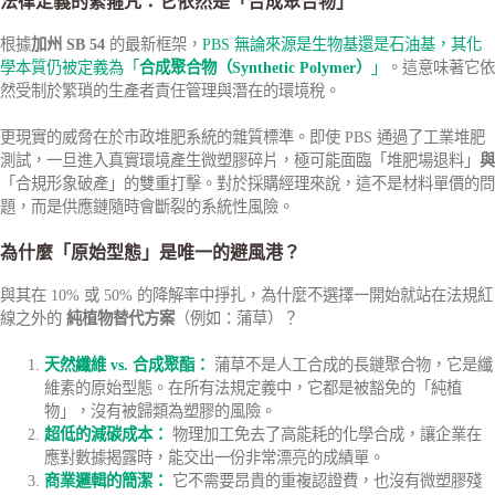
法律定義的緊箍咒：它依然是「合成聚合物」
根據
加州 SB 54
的最新框架，
PBS 無論來源是生物基還是石油基，其化
學本質仍被定義為「
合成聚合物（Synthetic Polymer）
」
。這意味著它依
然受制於繁瑣的生產者責任管理與潛在的環境稅。
更現實的威脅在於市政堆肥系統的雜質標準。即使 PBS 通過了工業堆肥
測試，一旦進入真實環境產生微塑膠碎片，極可能面臨「堆肥場退料」
與
「合規形象破產」的雙重打擊。對於採購經理來說，這不是材料單價的問
題，而是供應鏈隨時會斷裂的系統性風險。
為什麼「原始型態」是唯一的避風港？
與其在 10% 或 50% 的降解率中掙扎，為什麼不選擇一開始就站在法規紅
線之外的
純植物替代方案
（例如：蒲草）？
天然纖維 vs. 合成聚酯：
蒲草不是人工合成的長鏈聚合物，它是纖
維素的原始型態。在所有法規定義中，它都是被豁免的「純植
物」，沒有被歸類為塑膠的風險。
超低的減碳成本：
物理加工免去了高能耗的化學合成，讓企業在
應對數據揭露時，能交出一份非常漂亮的成績單。
商業邏輯的簡潔：
它不需要昂貴的重複認證費，也沒有微塑膠殘