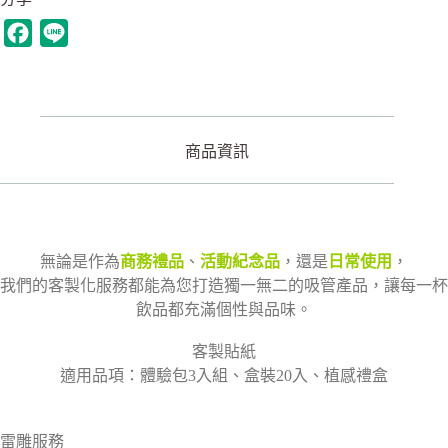
F
L
a
i
c
n
e
e
b
商品資訊
o
o
k
無論是作為
商務禮品
、
活動紀念品
，還是
日常使用
，
我們的客製化服務都能為您打造獨一無二的吸管產品，讓每一杯
飲品都充滿個性與品味。
客製貼紙
適用品項：體驗包3入組、盒裝20入、植感禮盒
雷雕服務