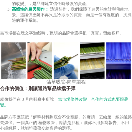
的改變」，是品牌建立信任時最強的資產。
高韌性的農民契作：
透過契作，我們保障了農民的生計與傳統地
景。這讓供應鏈不再只是冷冰冰的買賣，而是一個有溫度的、抗風
險的運作系統。
當市場都在玩文字遊戲時，聰明的品牌會選擇把「真實」留給客戶。
蒲草吸管-簡單製程
合作的價值：別讓通路幫品牌擋子彈
就像我們在 3 月的觀察中所說：
當市場條件改變，合作的方式也要跟著
變。
品牌方不應該把「解釋材料到底含不含塑膠」的麻煩，丟給第一線的通路
去煩惱。一個真正的 植物吸管，應該是那種：讓你不用多寫報告、不用
心虛解釋，就能坦蕩蕩交給客戶的選擇。