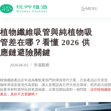
MENU
植物纖維吸管與純植物吸
管差在哪？看懂 2026 供
應鏈避險關鍵
2026-06-03
市場觀察
植物纖維產品近年成為餐飲業熱門的環保替代方案，許多產品以甘蔗渣、
咖啡渣或茶葉渣作為賣點，讓人直覺認為它們天然且環保。然而當法規開
始要求材料透明化與來源揭露，企業也開始面對一個問題：
這些植物纖維
產品，真的不含塑膠嗎？