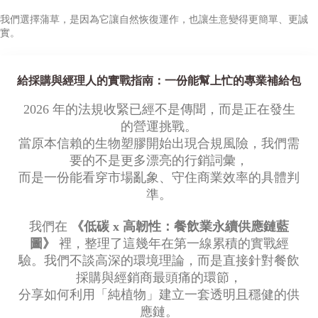
我們選擇蒲草，是因為它讓自然恢復運作，也讓生意變得更簡單、更誠
實。
給採購與經理人的實戰指南：一份能幫上忙的專業補給包
2026 年的法規收緊已經不是傳聞，而是正在發生
的營運挑戰。
當原本信賴的生物塑膠開始出現合規風險，我們需
要的不是更多漂亮的行銷詞彙，
而是一份能看穿市場亂象、守住商業效率的具體判
準。
我們在
《低碳 x 高韌性：餐飲業永續供應鏈藍
圖》
裡，整理了這幾年在第一線累積的實戰經
驗。我們不談高深的環境理論，而是直接針對餐飲
採購與經銷商最頭痛的環節，
分享如何利用「純植物」建立一套透明且穩健的供
應鏈。