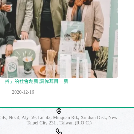
「艸」的社會創新 讓你耳目一新
2020-12-16
5F., No. 4, Aly. 59, Ln. 42, Minquan Rd., Xindian Dist., New
Taipei City 231 , Taiwan (R.O.C.)