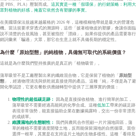
是 PBS、PLA）壓製而成。
這其實是一種「假環保」的行銷策略：利用大
眾對植物的好感，掩蓋它依然含有塑膠的事實。
在美國環保法規越來越嚴格的 2026 年，這種模糊地帶就是最大的營運危
機。當法規要求穿透式的溯源時，這些「披著植物皮的塑膠」會讓你面臨
說不清楚的合規風險，甚至被指控「漂綠」。如果你提供的產品需要靠行
銷詞彙來「騙過」大眾，那它在生意上就不具備長期的穩定性。
為什麼「原始型態」的純植物，具備無可取代的系統價值？
這就是為什麼我們堅持推廣的是真正的「植物吸管」。
蒲草吸管不是工廠壓製出來的纖維混合物，它是保留了植物的「
原始型
態
」，經過物理清洗與烘乾就直接使用的產品。這種「純」不僅是為了避
開化學認證，它更在餐飲供應鏈轉型中提供了三層厚實的價值：
物理性的超低碳足跡：
因為是直接採收植物、進行簡單的加工，
蒲草吸管不需要經過高能耗的化學合成。這種
低加工
帶來的碳足跡
表現非常強勢，能直接協助企業在數據揭露時，交出一份非常漂亮
的成績單。
維護濕地的生態韌性：
我們與農民合作照顧一片片濕地田區，蒲
草的種植不需要過度開發土地，反而能保留濕地的自然循環。當你
選擇一根草，其實是在支持這片土地的生物多樣性。這種「看得見