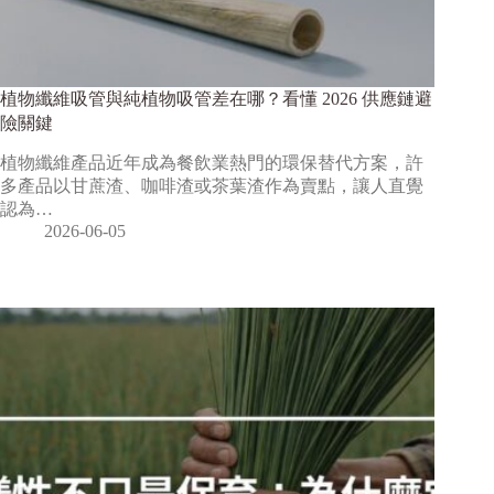
植物纖維吸管與純植物吸管差在哪？看懂 2026 供應鏈避
險關鍵
植物纖維產品近年成為餐飲業熱門的環保替代方案，許
多產品以甘蔗渣、咖啡渣或茶葉渣作為賣點，讓人直覺
認為…
2026-06-05