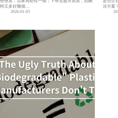
份便當，店家再給你一個；下班去超市買菜，結帳
是否正
時又多好幾個…
決方案
2026-01-05
20