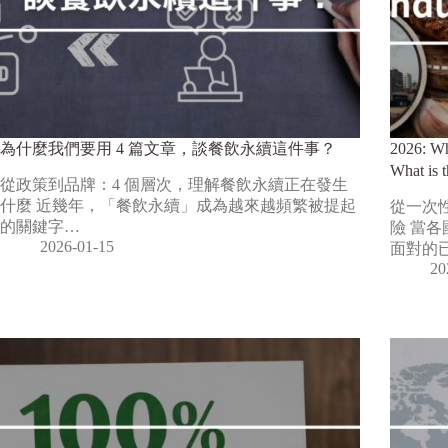
為什麼我們要用 4 篇文章，談餐飲永續這件事？
2026: Whe
What is 
從政策到品牌：4 個層次，理解餐飲永續正在發生
什麼 近幾年，「餐飲永續」成為越來越頻繁被提起
從一次
的關鍵字…
險 當
2026-01-15
面對的
20