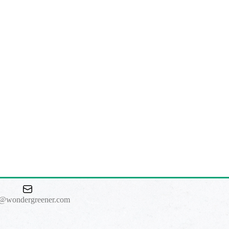
o@wondergreener.com