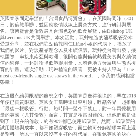
英國春季固定舉辦的「台灣食品博覽會」，在英國時間昨（30）
日，於倫敦舉辦，並因應疫情以線上展會方式，進行研討與展
售。該博覽會是倫敦最具台灣色彩的飲食展覽，由Delishop UK
與Leecious UK共同舉辦。本次活動，玩艸植造的蒲草吸管榮幸
受邀分享，並在我們駐點倫敦同仁Lifan小姐的代表下，播放了
我們的影片、對談產品理念以及永續倡議。玩艸從台灣出發，接
軌國際，串接東南亞與歐洲，很開心能與倫敦熱愛美食與永續價
值的夥伴，一起討論降低塑膠用量，又增進地方發展與生態系復
育的計畫。這次活動，玩艸植造的吸管，更被主持人評為「The
most eco-friendly single use straws in the world」，令我們感到相當
榮幸！
在這股永續與限塑的趨勢之中，英國算是走得很快的，早在2018
年便已實質限塑。英國女王當時還出聲引領，呼籲各界一起推動
「最後一根吸管」行動。短時間一聲令下禁止，對一年兩億根用
量的英國（尤其倫敦）而言，其實是相當困難的。但他們還是做
到了！現在的倫敦，約有90%都已使用紙吸管。然而，紙吸管的
試用體驗與成本，都不如塑膠吸管，而生物可分解塑膠本質上還
是塑料，所以一直以來沒有更好的替代品。在敬佩英國的決心