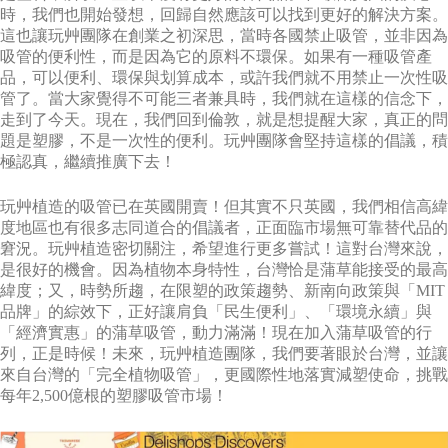
時，我們也開始發想，回歸自然應該可以找到更好的解決方案。
這也讓玩艸團隊在創業之初深思，當時各國禁止吸管，並非因為
吸管的便利性，而是因為它的原料不環保。如果有一種吸管產
品，可以便利、環保與划算成本，或許我們就不用禁止一次性吸
管了。當大家覺得不可能三者兼具時，我們就在這樣的信念下，
走到了今天。現在，我們回到倫敦，就是想提醒大家，真正的問
題是塑膠，不是一次性的便利。玩艸團隊會堅持這樣的倡議，積
極認真，繼續推廣下去！
玩艸植造的吸管已在英國開賣！但其實不只英國，我們相信高緯
度地區也有很多志同道合的倡議者，正面臨市場無可靠替代品的
窘況。玩艸植造密切關注，希望進行更多嘗試！這對台灣來說，
是很好的機會。因為植物本身特性，台灣恰是蒲草能接受的最高
緯度；又，時勢所趨，在限塑的政策趨勢、新南向政策與「MIT
品牌」的綜效下，正好讓肩負「民生便利」、「環境永續」與
「經濟實惠」的蒲草吸管，動力滿滿！現在加入蒲草吸管的行
列，正是時候！未來，玩艸植造團隊，我們要著眼於台灣，並讓
來自台灣的「完全植物吸管」，更國際性地落實減塑使命，挑戰
每年2,500億根的塑膠吸管市場！