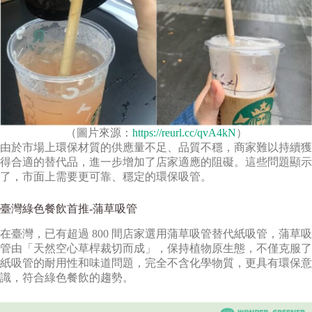
（圖片來源：
https://reurl.cc/qvA4kN
）
由於市場上環保材質的供應量不足、品質不穩，商家難以持續獲
得合適的替代品，進一步增加了店家適應的阻礙。這些問題顯示
了，市面上需要更可靠、穩定的環保吸管。
臺灣綠色餐飲首推-蒲草吸管
在臺灣，已有超過 800 間店家選用蒲草吸管替代紙吸管，蒲草吸
管由「天然空心草桿裁切而成」，保持植物原生態，不僅克服了
紙吸管的耐用性和味道問題，完全不含化學物質，更具有環保意
識，符合綠色餐飲的趨勢。