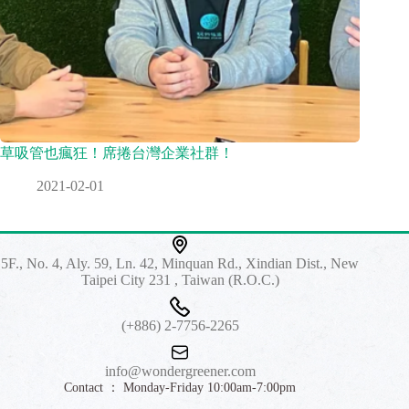
草吸管也瘋狂！席捲台灣企業社群！
2021-02-01
5F., No. 4, Aly. 59, Ln. 42, Minquan Rd., Xindian Dist., New
Taipei City 231 , Taiwan (R.O.C.)
(+886) 2-7756-2265
info@wondergreener.com
Contact ： Monday-Friday 10:00am-7:00pm